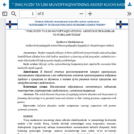
“ INKLYUZIV TA’LIM MUVOFFAQIYATINING ASOSIY KUCHI KADRLAR TAYYORLASH TIZIMI”