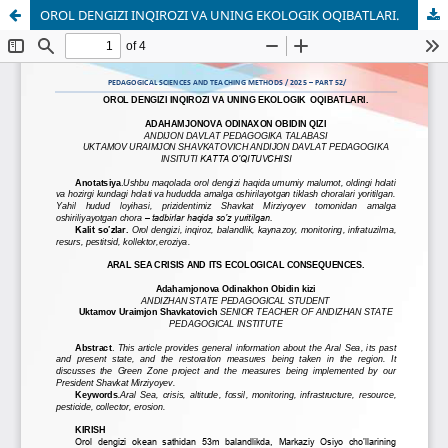
OROL DENGIZI INQIROZI VA UNING EKOLOGIK OQIBATLARI.