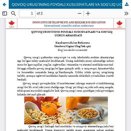
QOVOQ URUG‘INING FOYDALI XUSUSIYATLARI VA SOG‘LIQ UCHUN AHAMIYATI