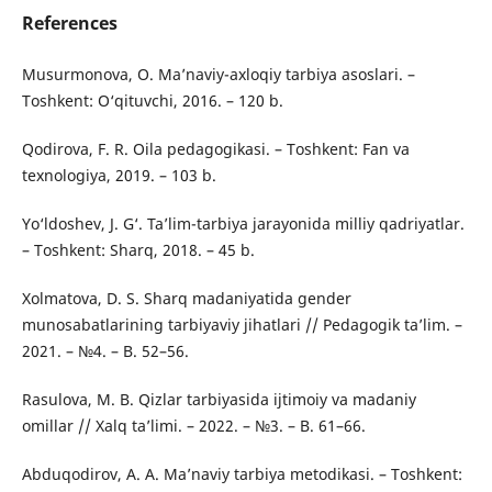
References
Musurmonova, O. Ma’naviy-axloqiy tarbiya asoslari. –
Toshkent: O‘qituvchi, 2016. – 120 b.
Qodirova, F. R. Oila pedagogikasi. – Toshkent: Fan va
texnologiya, 2019. – 103 b.
Yo‘ldoshev, J. G‘. Ta’lim-tarbiya jarayonida milliy qadriyatlar.
– Toshkent: Sharq, 2018. – 45 b.
Xolmatova, D. S. Sharq madaniyatida gender
munosabatlarining tarbiyaviy jihatlari // Pedagogik ta’lim. –
2021. – №4. – B. 52–56.
Rasulova, M. B. Qizlar tarbiyasida ijtimoiy va madaniy
omillar // Xalq ta’limi. – 2022. – №3. – B. 61–66.
Abduqodirov, A. A. Ma’naviy tarbiya metodikasi. – Toshkent: