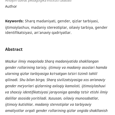
Andijon davlat pedagogika instituti talabasi
Author
Keywords:
Sharq madaniyati, gender, qizlar tarbiyasi,
ijtimoiylashuv, madaniy stereotiplar, oilaviy tarbiya, gender
identifikatsiyasi, an’anaviy qadriyatlar.
Abstract
Mazkur ilmiy maqolada Sharq madaniyatida shakllangan
gender rollarining tarixiy, ijtimoiy va madaniy asoslari hamda
ularning qizlar tarbiyasiga ko‘rsatgan ta’siri tizimli tahlil
qilinadi. Shu bilan birga, Sharq sivilizatsiyasiga xos an’anaviy
gender me’yorlari qizlarning axloqiy kamoloti, ijtimoiylashuvi
va shaxsiy identifikatsiyasi jarayoniga qanday ta’sir etishi ilmiy
dalillar asosida yoritiladi. Xususan, oilaviy munosabatlar,
ijtimoiy kutishlar, madaniy stereotiplar va tarbiyaviy
amaliyotlar orqali gender rollarining qizlar ongida shakllanish