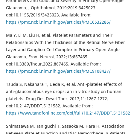
Parameters and Glaucoma Severity in Primary Open-Angle
Glaucoma. J Ophthalmol. 2019;2019:3425023.
doi:10.1155/2019/3425023. Available from:
https://pmc.ncbi.nlm.nih.gov/articles/PMC6532286/
Ma Y, Li M, Liu H, et al. Platelet Parameters and Their
Relationships With the Thickness of the Retinal Nerve Fiber
Layer and Ganglion Cell Complex in Primary Open-Angle
Glaucoma. Front Neurol. 2022;13:867465.
doi:10.3389/fneur.2022.867465. Available from:
https://pmc.ncbi.nlm.nih.gov/articles/PMC9108427/
Tsuda S, Nakahara T, Ueda K, et al. Anti-platelet effects of
anti-glaucomatous eye drops: an in vitro study on human
platelets. Drug Des Devel Ther. 2017;11:1267-1272.
doi:10.2147/DDDT.S131582. Available from:
https://www.tandfonline.com/doi/full/10.2147/DDDT.S131582
Shimazawa M, Taniguchi T, Sasaoka M, Hara H. Association
Between Platelet Function and Disc Hemorrhage in Patients