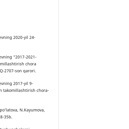
evning 2020-yil 24-
yevning “2017-2021-
millashtirish chora
PQ-2707-son qarori.
vning 2017-yil 9-
 takomillashtirish chora-
po’latova, N.Kayumova,
28-35b.