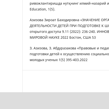
ривожлантиришда нутқнинг илмий-назарий из
Education, 1(5).
Азизова Зироат Баходировна «ЗНАЧЕНИЕ ОР
ДЕЯТЕЛЬНОСТИ ДЕТЕЙ ПРИ ПОДГОТОВКЕ К ШК
открытого доступа 9.11 (2022): 236-240. ИН
МИРОВОЙ НАУКЕ 2022 Бостон, США 53
З. Азизова, З. Абдуразакова «Правовые и пед
подготовки детей к осуществлению социальн
молодых ученых 1(5) 395-403.2022