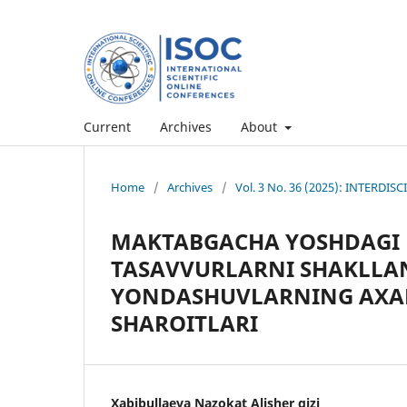
Current
Archives
About
Home
/
Archives
/
Vol. 3 No. 36 (2025): INTERD
MAKTABGACHA YOSHDAGI
TASAVVURLARNI SHAKLLAN
YONDASHUVLARNING AXAM
SHAROITLARI
Xabibullaeva Nazokat Alisher qizi