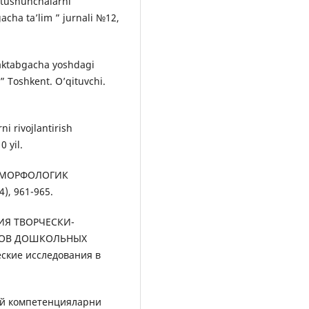
 tushunchalarni
acha ta’lim ” jurnali №12,
aktabgacha yoshdagi
” Toshkent. O’qituvchi.
i rivojlantirish
0 yil.
Г МОРФОЛОГИК
), 961-965.
ТИЯ ТВОРЧЕСКИ-
КОВ ДОШКОЛЬНЫХ
кие исследования в
ий компетенцияларни