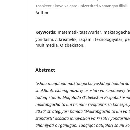
Toshkent Kimyo xalqaro universiteti Namangan filiali
Author
Keywords:
matematik tasavvurlar, maktabgacha 
yondashuv, kreativlik, raqamli texnologiyalar, p
multimedia, O'zbekiston.
Abstract
Ushbu maqolada maktabgacha yoshdagi bolalarda 
shakllantirishning nazariy asoslari va zamonaviy 
tadqiq etiladi. Maqolada O'zbekiston Respublikasin
maktabgacha ta'lim tizimini rivojlantirish konsepsi
2030" strategiyasi hamda "Maktabgacha ta'lim va t
standarti" asosida innovasion va kreativ yondashu
ahamiyati o'rganilgan. Tadqiqot natijalari shuni ko