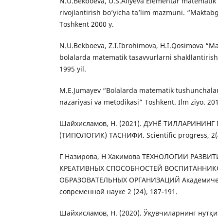
N.U.Bekboeva, U.S.Aliyeva Elementar matematik
rivojlantirish bo’yicha ta’lim mazmuni. “Maktabg
Toshkent 2000 y.
N.U.Bekboeva, Z.I.Ibrohimova, H.I.Qosimova “M
bolalarda matematik tasavvurlarni shakllantirish
1995 yil.
M.E.Jumayev “Bolalarda matematik tushunchalarn
nazariyasi va metodikasi” Toshkent. Ilm ziyo. 201
Шайхисламов, Н. (2021). ДУНЁ ТИЛЛАРИНИН
(ТИПОЛОГИК) ТАСНИФИ. Scientific progress, 2(4
Г Назирова, Н Хакимова ТЕХНОЛОГИИ РАЗВИ
КРЕАТИВНЫХ СПОСОБНОСТЕЙ ВОСПИТАННИ
ОБРАЗОВАТЕЛЬНЫХ ОРГАНИЗАЦИЙ Академичес
современной науке 2 (24), 187-191.
Шайхисламов, Н. (2020). Ўқувчиларнинг нутқ