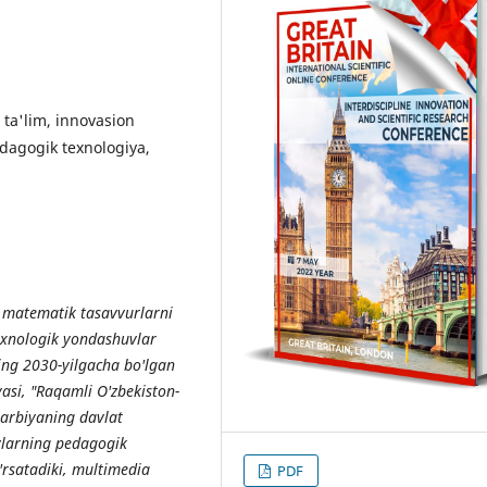
ta'lim, innovasion
edagogik texnologiya,
matematik tasavvurlarni
texnologik yondashuvlar
ing 2030-yilgacha bo'lgan
yasi, "Raqamli O'zbekiston-
arbiyaning davlat
vlarning pedagogik
'rsatadiki, multimedia
PDF