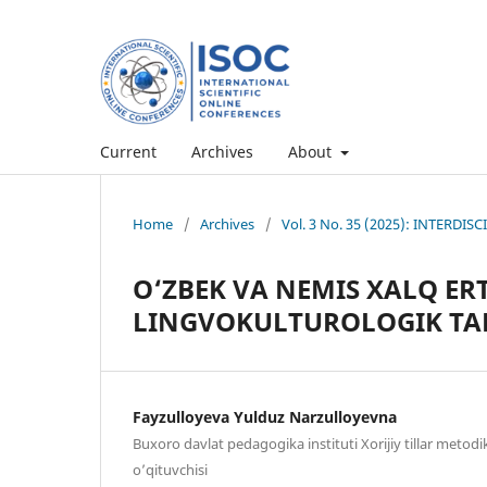
Current
Archives
About
Home
/
Archives
/
Vol. 3 No. 35 (2025): INTERD
O‘ZBEK VA NEMIS XALQ E
LINGVOKULTUROLOGIK TAH
Fayzulloyeva Yulduz Narzulloyevna
Buxoro davlat pedagogika instituti Xorijiy tillar metodik
o’qituvchisi