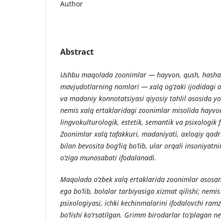
Author
Abstract
Ushbu maqolada zoonimlar — hayvon, qush, hashar
mavjudotlarning nomlari — xalq og‘zaki ijodidagi o‘
va madaniy konnotatsiyasi qiyosiy tahlil asosida yo
nemis xalq ertaklaridagi zoonimlar misolida hayvo
lingvokulturologik, estetik, semantik va psixologik fu
Zoonimlar xalq tafakkuri, madaniyati, axloqiy qadriy
bilan bevosita bog‘liq bo‘lib, ular orqali insoniyatni
o‘ziga munosabati ifodalanadi.
Maqolada o‘zbek xalq ertaklarida zoonimlar asosan
ega bo‘lib, bolalar tarbiyasiga xizmat qilishi; nemis
psixologiyasi, ichki kechinmalarini ifodalovchi ram
bo‘lishi ko‘rsatilgan. Grimm birodarlar to‘plagan n