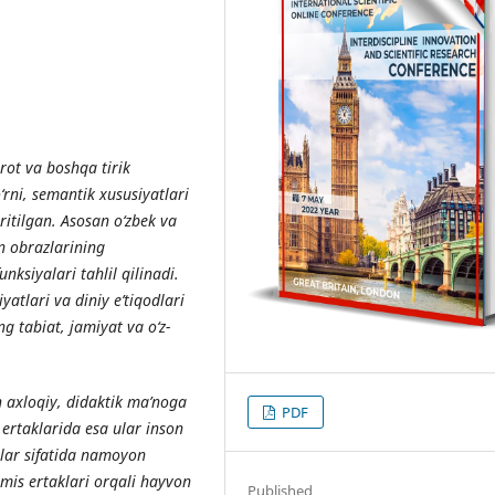
ot va boshqa tirik
rni, semantik xususiyatlari
ritilgan. Asosan o‘zbek va
n obrazlarining
nksiyalari tahlil qilinadi.
atlari va diniy e’tiqodlari
ng tabiat, jamiyat va o‘z-
 axloqiy, didaktik ma’noga
PDF
 ertaklarida esa ular inson
zlar sifatida namoyon
emis ertaklari orqali hayvon
Published