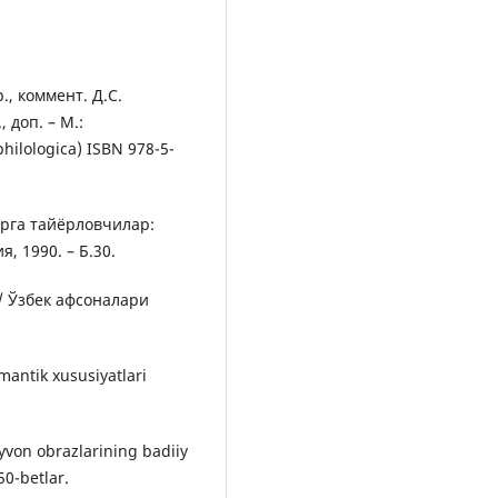
., коммент. Д.С.
, доп. – М.:
hilologica) ISBN 978-5-
шрга тайёрловчилар:
, 1990. – Б.30.
/ Ўзбек афсоналари
mantik xususiyatlari
yvon obrazlarining badiiy
50-betlar.