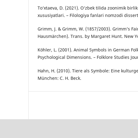
To‘xtaeva, D. (2021). O‘zbek tilida zoonimik birl
xususiyatlari. – Filologiya fanlari nomzodi disser
Grimm, J. & Grimm, W. (1857/2003). Grimm’s Fair
Hausmärchen). Trans. by Margaret Hunt. New Yo
Köhler, L. (2001). Animal Symbols in German Folk
Psychological Dimensions. – Folklore Studies Jour
Hahn, H. (2010). Tiere als Symbole: Eine kulturge
München: C. H. Beck.