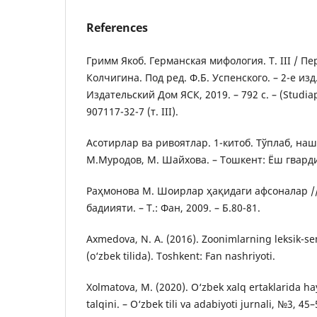
References
Гримм Якоб. Германская мифология. Т. III / Пер
Колчигина. Под ред. Ф.Б. Успенского. – 2-е изд.
Издательский Дом ЯСК, 2019. – 792 с. – (Studiap
907117-32-7 (т. III).
Асотирлар ва ривоятлар. 1-китоб. Тўплаб, на
М.Муродов, М. Шайхова. – Тошкент: Ёш гвардия
Раҳмонова М. Шоирлар ҳақидаги афсоналар /
бадиияти. – Т.: Фан, 2009. – Б.80-81.
Axmedova, N. A. (2016). Zoonimlarning leksik-se
(o‘zbek tilida). Toshkent: Fan nashriyoti.
Xolmatova, M. (2020). O‘zbek xalq ertaklarida ha
talqini. – O‘zbek tili va adabiyoti jurnali, №3, 45–