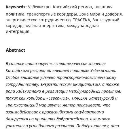
Keywords:
Узбекистан, Каспийский регион, внешняя
политика, транспортные коридоры, Зона мира и доверия,
энергетическое сотрудничество, ТРАСЕКА, Зангезурский
коридор, зелёная энергетика, международная
интеграция.
Abstract
В
статье
анализируется
стратегическое
значение
Каспийского
региона
во
внешней
политике
Узбекистана
.
Особое
внимание
уделено
транспортно
-
логистическому
сотрудничеству
,
энергетическим
инициативам
,
а
также
роли
Узбекистана
в
реализации
международных
проектов
,
таких
как
коридоры
«
Север
–
Юг
»
,
ТРАСЕКА
,
Зангезурский
и
Транскаспийский
маршруты
.
Автор
показывает
,
что
взаимодействие
с
прикаспийскими
государствами
базируется
на
принципах
добрососедства
,
взаимного
уважения
и
устойчивого
развития
.
Подчёркивается
,
что