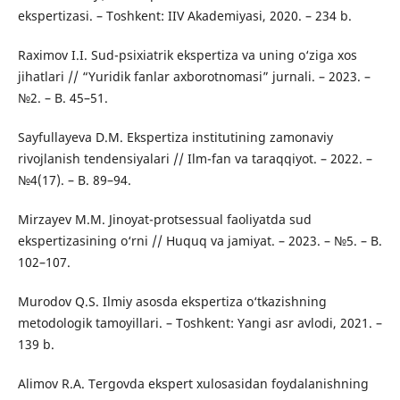
ekspertizasi. – Toshkent: IIV Akademiyasi, 2020. – 234 b.
Raximov I.I. Sud-psixiatrik ekspertiza va uning o‘ziga xos
jihatlari // “Yuridik fanlar axborotnomasi” jurnali. – 2023. –
№2. – B. 45–51.
Sayfullayeva D.M. Ekspertiza institutining zamonaviy
rivojlanish tendensiyalari // Ilm-fan va taraqqiyot. – 2022. –
№4(17). – B. 89–94.
Mirzayev M.M. Jinoyat-protsessual faoliyatda sud
ekspertizasining o‘rni // Huquq va jamiyat. – 2023. – №5. – B.
102–107.
Murodov Q.S. Ilmiy asosda ekspertiza o‘tkazishning
metodologik tamoyillari. – Toshkent: Yangi asr avlodi, 2021. –
139 b.
Alimov R.A. Tergovda ekspert xulosasidan foydalanishning