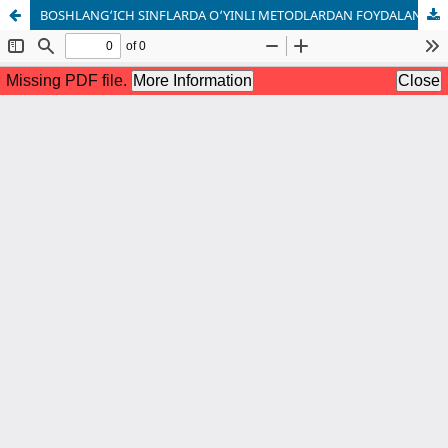
BOSHLANG‘ICH SINFLARDA O‘YINLI METODLARDAN FOYDALANISHNING PEDAGOGIK ASOSLARI