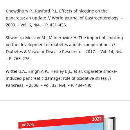
Chowdhury P., Rayford P.L. Effects of nicotine on the
pancreas: an update // World Journal of Gastroenterology. –
2000. – Vol. 6, №4. – P. 431–435.
Sliwinska-Mosson M., Milnerowicz H. The impact of smoking
on the development of diabetes and its complications //
Diabetes & Vascular Disease Research. – 2017. – Vol. 14, №4.
– P. 265–276.
Wittel U.A., Singh A.P., Henley B.J., et al. Cigarette smoke-
induced pancreatic damage: role of oxidative stress //
Pancreas. – 2006. – Vol. 33, №4. – P. 434–440.