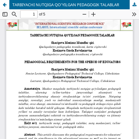
TARBIYACHI NUTQIGA QO‘YILGAN PEDAGOGIK TALABLAR