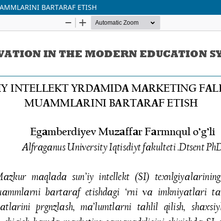
UАMMLАRINI BАRTАRАF ETISH