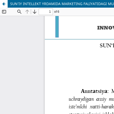
SUN’IY INTELLEKT YRDАMIDА MАRKETING FАLIYАTIDАGI M