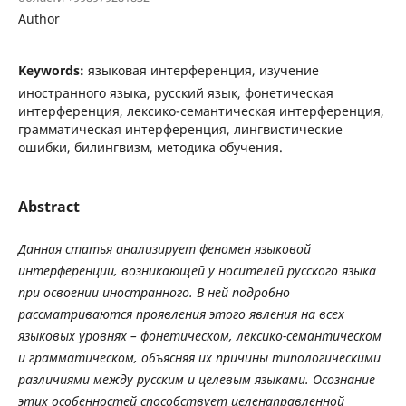
Author
Keywords:
языковая интерференция, изучение
иностранного языка, русский язык, фонетическая
интерференция, лексико-семантическая интерференция,
грамматическая интерференция, лингвистические
ошибки, билингвизм, методика обучения.
Abstract
Данная
статья
анализирует
феномен
языковой
интерференции
,
возникающей
у
носителей
русского
языка
при
освоении
иностранного
.
В
ней
подробно
рассматриваются
проявления
этого
явления
на
всех
языковых
уровнях
–
фонетическом
,
лексико
-
семантическом
и
грамматическом
,
объясняя
их
причины
типологическими
различиями
между
русским
и
целевым
языками
.
Осознание
этих
особенностей
способствует
целенаправленной