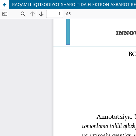
RAQAMLI IQTISODIYOT SHAROITIDA ELEKTRON AXBAROT RES