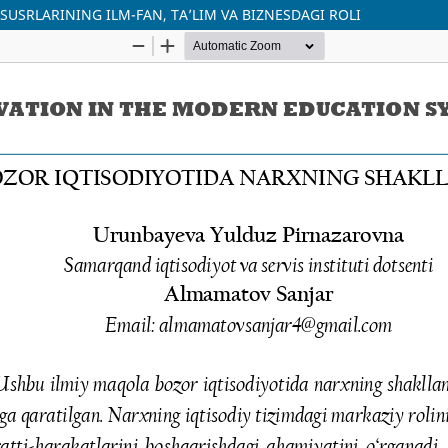
USRLARINING ILM-FAN, TA’LIM VA BIZNESDAGI ROLI