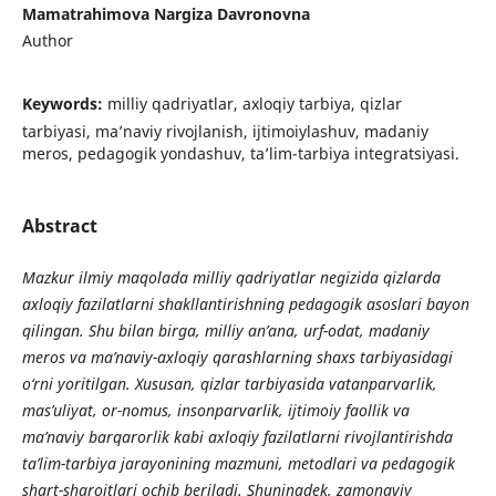
Mamatrahimova Nargiza Davronovna
Author
Keywords:
milliy qadriyatlar, axloqiy tarbiya, qizlar
tarbiyasi, ma’naviy rivojlanish, ijtimoiylashuv, madaniy
meros, pedagogik yondashuv, ta’lim-tarbiya integratsiyasi.
Abstract
Mazkur ilmiy maqolada milliy qadriyatlar negizida qizlarda
axloqiy fazilatlarni shakllantirishning pedagogik asoslari bayon
qilingan. Shu bilan birga, milliy an’ana, urf-odat, madaniy
meros va ma’naviy-axloqiy qarashlarning shaxs tarbiyasidagi
o‘rni yoritilgan. Xususan, qizlar tarbiyasida vatanparvarlik,
mas’uliyat, or-nomus, insonparvarlik, ijtimoiy faollik va
ma’naviy barqarorlik kabi axloqiy fazilatlarni rivojlantirishda
ta’lim-tarbiya jarayonining mazmuni, metodlari va pedagogik
shart-sharoitlari ochib beriladi. Shuningdek, zamonaviy