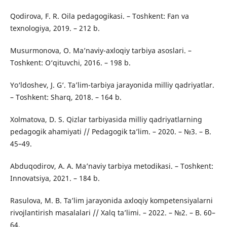
Qodirova, F. R. Oila pedagogikasi. – Toshkent: Fan va
texnologiya, 2019. – 212 b.
Musurmonova, O. Ma’naviy-axloqiy tarbiya asoslari. –
Toshkent: O‘qituvchi, 2016. – 198 b.
Yo‘ldoshev, J. G‘. Ta’lim-tarbiya jarayonida milliy qadriyatlar.
– Toshkent: Sharq, 2018. – 164 b.
Xolmatova, D. S. Qizlar tarbiyasida milliy qadriyatlarning
pedagogik ahamiyati // Pedagogik ta’lim. – 2020. – №3. – B.
45–49.
Abduqodirov, A. A. Ma’naviy tarbiya metodikasi. – Toshkent:
Innovatsiya, 2021. – 184 b.
Rasulova, M. B. Ta’lim jarayonida axloqiy kompetensiyalarni
rivojlantirish masalalari // Xalq ta’limi. – 2022. – №2. – B. 60–
64.