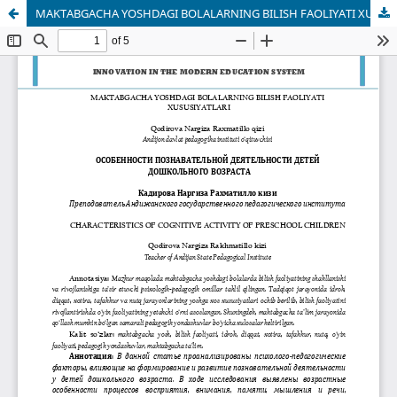
MAKTABGACHA YOSHDAGI BOLALARNING BILISH FAOLIYATI XUSUSIYATLARI