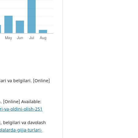
ari va belgilari. [Online]
. [Online] Available:
ri-va-oldini-olish-251
ri, belgilari va davolash
lalarda-gijja-turlari-