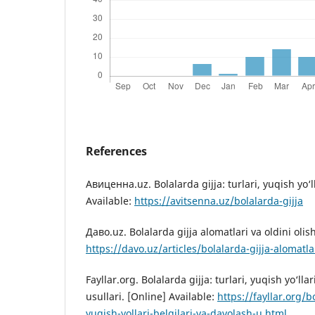
References
Авиценна.uz. Bolalarda gijja: turlari, yuqish yo‘ll
Available:
https://avitsenna.uz/bolalarda-gijja
Даво.uz. Bolalarda gijja alomatlari va oldini olish
https://davo.uz/articles/bolalarda-gijja-alomatla
Fayllar.org. Bolalarda gijja: turlari, yuqish yo‘lla
usullari. [Online] Available:
https://fayllar.org/bo
yuqish-yollari-belgilari-va-davolash-u.html