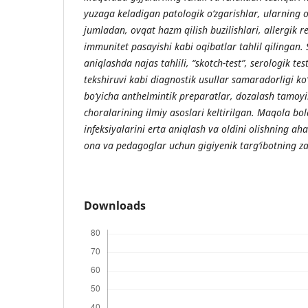
yuzaga keladigan patologik o‘zgarishlar, ularning o
jumladan, ovqat hazm qilish buzilishlari, allergik 
immunitet pasayishi kabi oqibatlar tahlil qilingan.
aniqlashda najas tahlili, “skotch-test”, serologik te
tekshiruvi kabi diagnostik usullar samaradorligi ko
bo‘yicha anthelmintik preparatlar, dozalash tamoyill
choralarining ilmiy asoslari keltirilgan. Maqola bo
infeksiyalarini erta aniqlash va oldini olishning ah
ona va pedagoglar uchun gigiyenik targ‘ibotning zar
Downloads