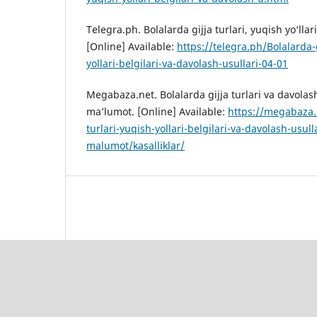
Telegra.ph. Bolalarda gijja turlari, yuqish yo‘llar
[Online] Available:
https://telegra.ph/Bolalarda-g
yollari-belgilari-va-davolash-usullari-04-01
Megabaza.net. Bolalarda gijja turlari va davolas
ma’lumot. [Online] Available:
https://megabaza.n
turlari-yuqish-yollari-belgilari-va-davolash-usull
malumot/kasalliklar/