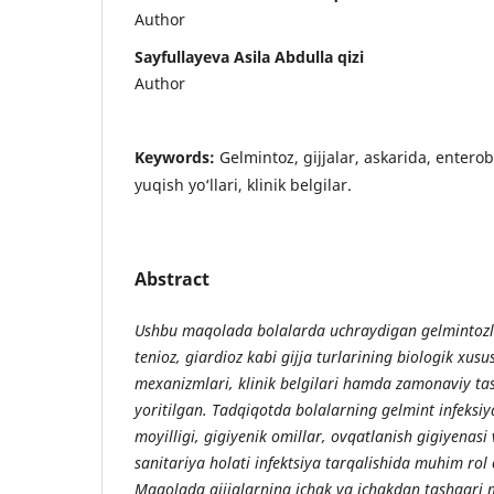
Author
Sayfullayeva Asila Abdulla qizi
Author
Keywords:
Gelmintoz, gijjalar, askarida, enterobi
yuqish yo‘llari, klinik belgilar.
Abstract
Ushbu maqolada bolalarda uchraydigan gelmintozla
tenioz, giardioz kabi gijja turlarining biologik xusu
mexanizmlari, klinik belgilari hamda zamonaviy tas
yoritilgan. Tadqiqotda bolalarning gelmint infeksiy
moyilligi, gigiyenik omillar, ovqatlanish gigiyenasi
sanitariya holati infektsiya tarqalishida muhim rol o
Maqolada gijjalarning ichak va ichakdan tashqari m