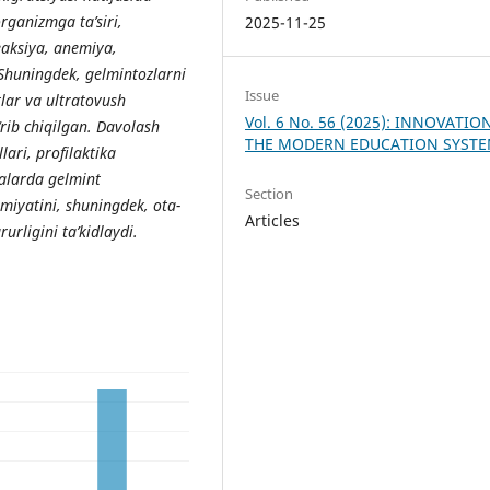
rganizmga ta’siri,
2025-11-25
reaksiya, anemiya,
 Shuningdek, gelmintozlarni
Issue
stlar va ultratovush
Vol. 6 No. 56 (2025): INNOVATIO
‘rib chiqilgan. Davolash
THE MODERN EDUCATION SYST
ari, profilaktika
lalarda gelmint
Section
amiyatini, shuningdek, ota-
Articles
urligini ta’kidlaydi.