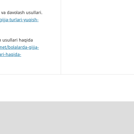
i va davolash usullari.
ijja-turlari-yuqish-
h usullari haqida
et/bolalarda-gijja-
ari-haqida-