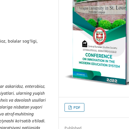
oz, bolalar sog‘ligi,
r askaridoz, enterobioz,
siyatlari, ularning yuqish
hxis va davolash usullari
alariga nisbatan yuqori
PDF
 va atrof-muhitning
‘ynashi ko‘rsatib o‘tiladi.
igratsiyasi natijasida
Published