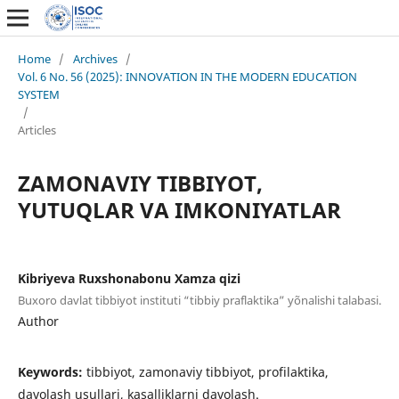
Home
/
Archives
/
Vol. 6 No. 56 (2025): INNOVATION IN THE MODERN EDUCATION
SYSTEM
/
Articles
ZAMONAVIY TIBBIYOT,
YUTUQLAR VA IMKONIYATLAR
Kibriyeva Ruxshonabonu Xamza qizi
Buxoro davlat tibbiyot instituti “tibbiy praflaktika” yõnalishi talabasi.
Author
Keywords:
tibbiyot, zamonaviy tibbiyot, profilaktika,
davolash usullari, kasalliklarni davolash.