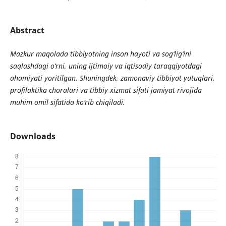
Abstract
Mazkur maqolada tibbiyotning inson hayoti va sog‘lig‘ini
saqlashdagi o‘rni, uning ijtimoiy va iqtisodiy taraqqiyotdagi
ahamiyati yoritilgan. Shuningdek, zamonaviy tibbiyot yutuqlari,
profilaktika choralari va tibbiy xizmat sifati jamiyat rivojida
muhim omil sifatida ko‘rib chiqiladi.
Downloads