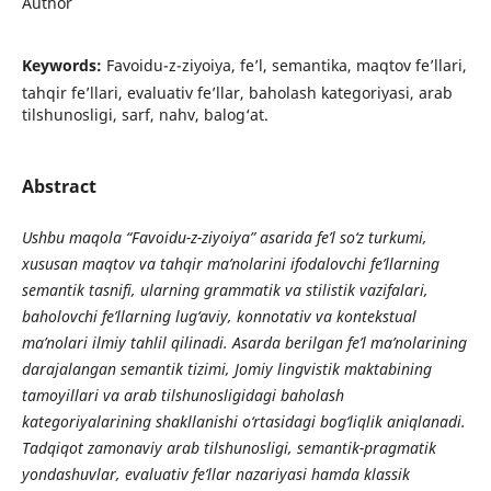
Author
Keywords:
Favoidu-z-ziyoiya, fe’l, semantika, maqtov fe’llari,
tahqir fe’llari, evaluativ fe’llar, baholash kategoriyasi, arab
tilshunosligi, sarf, nahv, balog‘at.
Abstract
Ushbu maqola “Favoidu-z-ziyoiya” asarida fe’l so‘z turkumi,
xususan maqtov va tahqir ma’nolarini ifodalovchi fe’llarning
semantik tasnifi, ularning grammatik va stilistik vazifalari,
baholovchi fe’llarning lug‘aviy, konnotativ va kontekstual
ma’nolari ilmiy tahlil qilinadi. Asarda berilgan fe’l ma’nolarining
darajalangan semantik tizimi, Jomiy lingvistik maktabining
tamoyillari va arab tilshunosligidagi baholash
kategoriyalarining shakllanishi o‘rtasidagi bog‘liqlik aniqlanadi.
Tadqiqot zamonaviy arab tilshunosligi, semantik-pragmatik
yondashuvlar, evaluativ fe’llar nazariyasi hamda klassik