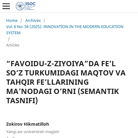
Home
/
Archives
/
Vol. 6 No. 56 (2025): INNOVATION IN THE MODERN EDUCATION
SYSTEM
/
Articles
“FAVOIDU-Z-ZIYOIYA”DA FE’L
SO‘Z TURKUMIDAGI MAQTOV VA
TAHQIR FE’LLARINING
MA’NODAGI O‘RNI (SEMANTIK
TASNIFI)
Zokirov Hikmatilloh
Yangi asr univeristeti magistr