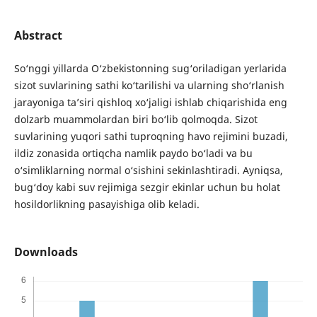
Abstract
So‘nggi yillarda O‘zbekistonning sug‘oriladigan yerlarida
sizot suvlarining sathi ko‘tarilishi va ularning sho‘rlanish
jarayoniga ta’siri qishloq xo‘jaligi ishlab chiqarishida eng
dolzarb muammolardan biri bo‘lib qolmoqda. Sizot
suvlarining yuqori sathi tuproqning havo rejimini buzadi,
ildiz zonasida ortiqcha namlik paydo bo‘ladi va bu
o‘simliklarning normal o‘sishini sekinlashtiradi. Ayniqsa,
bug‘doy kabi suv rejimiga sezgir ekinlar uchun bu holat
hosildorlikning pasayishiga olib keladi.
Downloads