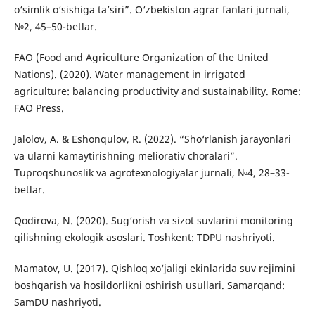
o‘simlik o‘sishiga ta’siri”. O‘zbekiston agrar fanlari jurnali,
№2, 45–50-betlar.
FAO (Food and Agriculture Organization of the United
Nations). (2020). Water management in irrigated
agriculture: balancing productivity and sustainability. Rome:
FAO Press.
Jalolov, A. & Eshonqulov, R. (2022). “Sho‘rlanish jarayonlari
va ularni kamaytirishning meliorativ choralari”.
Tuproqshunoslik va agrotexnologiyalar jurnali, №4, 28–33-
betlar.
Qodirova, N. (2020). Sug‘orish va sizot suvlarini monitoring
qilishning ekologik asoslari. Toshkent: TDPU nashriyoti.
Mamatov, U. (2017). Qishloq xo‘jaligi ekinlarida suv rejimini
boshqarish va hosildorlikni oshirish usullari. Samarqand:
SamDU nashriyoti.