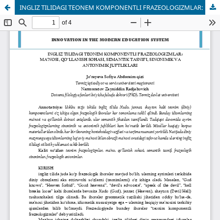
INGLIZ TILIDAGI TEONEM KOMPONENTLI FRAZEOLOGIZMLAR: MA’NOSI, QO‘LLANISH SOHASI, SEMANTIK TASNIFI, SINONIMIK VA ANTONIMIK JUFTLIKLARI