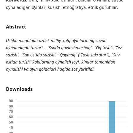
oʻynaladigan oʻyinlar, suzish, etnografiya, etnik guruhlar.
Abstract
Ushbu maqolada o
zbek milliy xalq o
yinlarining suvda
o
ynaladigan turlari
–
“Suvda quvlashmachoq”, “Oq tosh”, “Tez
suzish”, “Suv ostida suzish”, “Qaymoq” (“Tosh sakratar”), “Suv
ostida turish” kabilarning o
ynalish joyi, kimlar tomonidan
o
ynalishi va o
yin qoidalari haqida so
z yuritildi.
Downloads