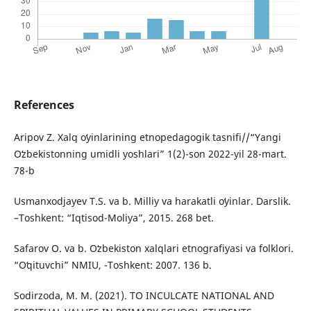
References
Aripov Z. Xalq oʻyinlarining etnopеdagogik tasnifi//“Yangi
Oʻzbekistonning umidli yoshlari” 1(2)-son 2022-yil 28-mart.
78-b
Usmanxodjayev T.S. va b. Milliy va harakatli oʻyinlar. Darslik.
–Toshkent: “Iqtisod-Moliya”, 2015. 268 bet.
Safarov O. va b. Oʻzbekiston xalqlari etnografiyasi va folklori.
“Oʻqituvchi” NMIU, -Toshkent: 2007. 136 b.
Sodirzoda, M. M. (2021). TO INCULCATE NATIONAL AND