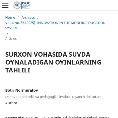
Home
/
Archives
/
Vol. 6 No. 56 (2025): INNOVATION IN THE MODERN EDUCATION
SYSTEM
/
Articles
SURXON VOHASIDA SUVDA
OʻYNALADIGAN OʻYINLARNING
TAHLILI
Botir Normuratov
Denov tadbirkorlik va pedagogika instituti tayanch doktoranti
Author
Keywords:
oʻyin, milliy xalq oʻyinlari, bolalar o‘yinlari, suvda