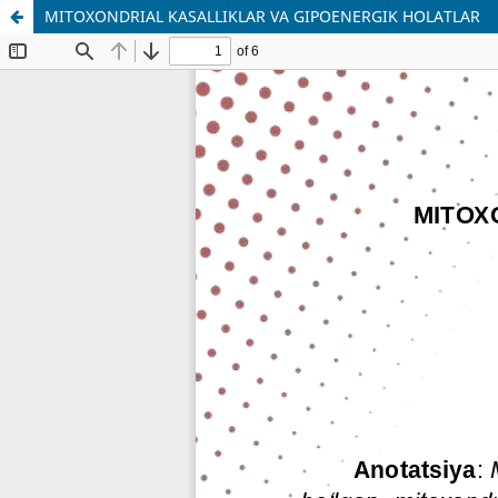
MITOXONDRIAL KASALLIKLAR VA GIPOENERGIK HOLATLAR