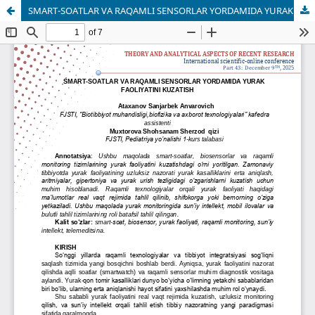
SMART-SOATLAR VA RAQAMLI SENSORLAR YORDAMIDA YURAK FAOLIYATINI KUZATISH