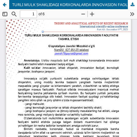
TURLI MULK SHАKLIDАGI KОRXОNАLАRDА INNОVАSIОN FАОLIYАTNI TАSHKIL ETISH