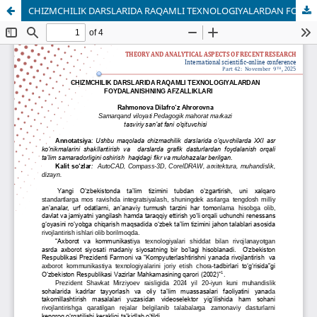
CHIZMCHILIK DARSLARIDA RAQAMLI TEXNOLOGIYALARDAN FOYDALANISHNING AFZALLIKLARI