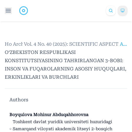
Home
Archives
/
Vol. 4 No. 40 (2025): SCIENTIFIC ASPECTS
/
Articles
O‘ZBEKISTON RESPUBLIKASI
KONSTITUTSIYASINING TAHRIRLANGAN 3-BOBI:
INSON VA FUQAROLARNING ASOSIY HUQUQLARI,
ERKINLIKLARI VA BURCHLARI
Authors
Boyqulova Mohinur Abduqahhorovna
Toshkent davlat yuridik universiteti huzuridagi
Samarqand viloyati akademik litseyi 2-bosqich