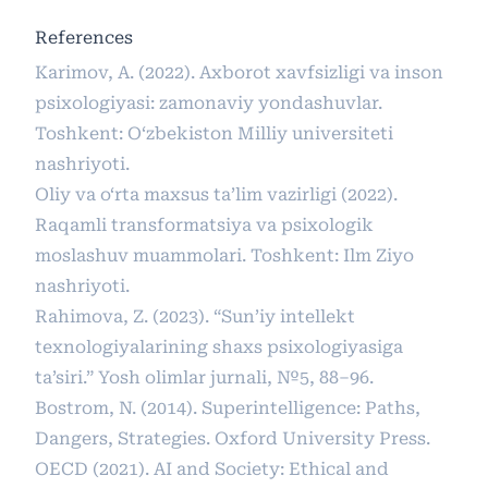
References
Karimov, A. (2022). Axborot xavfsizligi va inson
psixologiyasi: zamonaviy yondashuvlar.
Toshkent: O‘zbekiston Milliy universiteti
nashriyoti.
Oliy va o‘rta maxsus ta’lim vazirligi (2022).
Raqamli transformatsiya va psixologik
moslashuv muammolari. Toshkent: Ilm Ziyo
nashriyoti.
Rahimova, Z. (2023). “Sun’iy intellekt
texnologiyalarining shaxs psixologiyasiga
ta’siri.” Yosh olimlar jurnali, №5, 88–96.
Bostrom, N. (2014). Superintelligence: Paths,
Dangers, Strategies. Oxford University Press.
OECD (2021). AI and Society: Ethical and