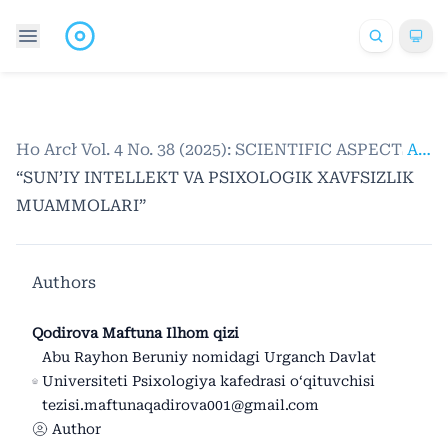
Home
Archives
/
Vol. 4 No. 38 (2025): SCIENTIFIC ASPECTS
/
Articles
“SUN’IY INTELLEKT VA PSIXOLOGIK XAVFSIZLIK
MUAMMOLARI”
Authors
Qodirova Maftuna Ilhom qizi
Abu Rayhon Beruniy nomidagi Urganch Davlat
Universiteti Psixologiya kafedrasi o‘qituvchisi
tezisi.maftunaqadirova001@gmail.com
Author