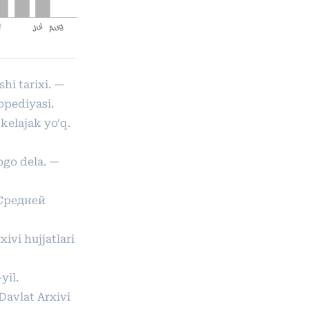
shi tarixi. —
opediyasi.
 kelajak yo‘q.
nogo dela. —
 Средней
ivi hujjatlari
yil.
Davlat Arxivi