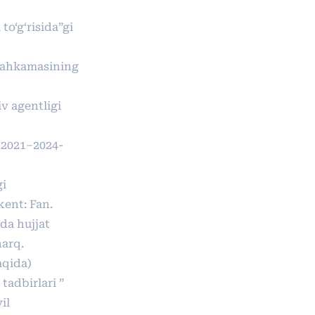
to‘g‘risida”gi
 Mahkamasining
v agentligi
, 2021–2024-
gi
kent: Fan.
da hujjat
harq.
aqida)
tadbirlari ”
il