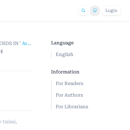
Login
Language
 TRENDS IN THE FIELD OF SCIENTIFIC RESEARCH
Articles
/
SH
English
Information
For Readers
For Authors
For Librarians
 tizimi,