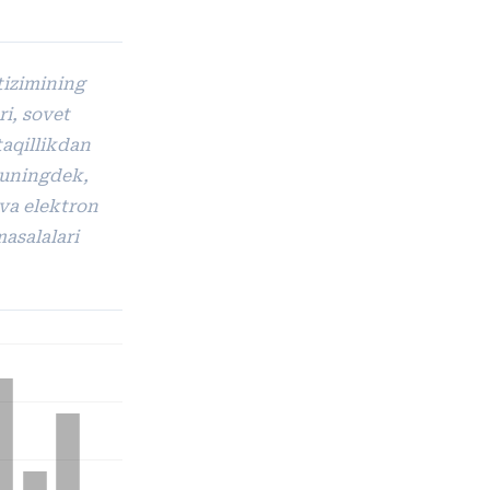
tizimining
ri, sovet
aqillikdan
Shuningdek,
 va elektron
masalalari