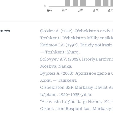
ences
Qo‘ziev A. (2012). O‘zbekiston arxiv i
Toshkent: O‘zbekiston Milliy ensikl
Karimov I.A. (1997). Tarixiy xotirasiz
— Toshkent: Sharq.
Solovyev A.V. (2002). Istoriya arxiv
Moskva: Nauka.
Буриев А. (2008). Архивное дело в
Азии. — Ташкент.
O‘zbekiston SSR Markaziy Davlat Arx
to‘plami, 1920–1935-yillar.
“Arxiv ishi to‘g‘risida”gi Nizom, 1941-
O‘zbekiston Respublikasi Markaziy 