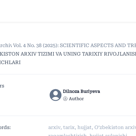
rchives
/
Vol. 4 No. 38 (2025): SCIENTIFIC ASPECTS AND
/
KISTON ARXIV TIZIMI VA UNING TARIXIY RIVOJLANI
ICHLARI
rs
Dilnoza Buriyeva
Author
rds:
arxiv, tarix, hujjat, O‘zbekiston arxiv
raqamlashtirish, hujjat aylanishi.