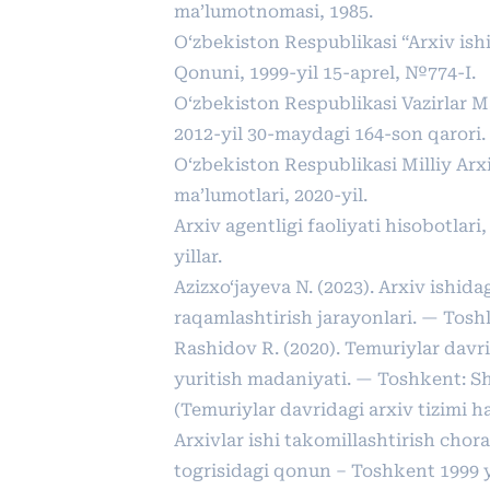
ma’lumotnomasi, 1985.
O‘zbekiston Respublikasi “Arxiv ishi 
Qonuni, 1999-yil 15-aprel, №774-I.
O‘zbekiston Respublikasi Vazirlar
2012-yil 30-maydagi 164-son qarori.
O‘zbekiston Respublikasi Milliy Arxi
ma’lumotlari, 2020-yil.
Arxiv agentligi faoliyati hisobotlari
yillar.
Azizxo‘jayeva N. (2023). Arxiv ishida
raqamlashtirish jarayonlari. — Tosh
Rashidov R. (2020). Temuriylar davri
yuritish madaniyati. — Toshkent: S
(Temuriylar davridagi arxiv tizimi h
Arxivlar ishi takomillashtirish chora 
togrisidagi qonun – Toshkent 1999 y