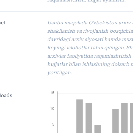
act
Ushbu maqolada O‘zbekiston arxiv 
shakllanish va rivojlanish bosqichla
davridagi arxiv siyosati hamda must
keyingi islohotlar tahlil qilingan. 
arxivlar faoliyatida raqamlashtirish
hujjatlar bilan ishlashning dolzarb 
yoritilgan.
loads