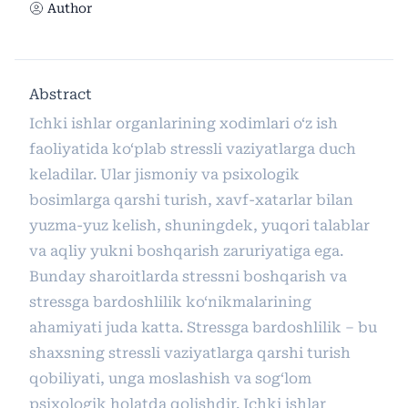
Author
Abstract
Ichki ishlar organlarining xodimlari o‘z ish
faoliyatida ko‘plab stressli vaziyatlarga duch
keladilar. Ular jismoniy va psixologik
bosimlarga qarshi turish, xavf-xatarlar bilan
yuzma-yuz kelish, shuningdek, yuqori talablar
va aqliy yukni boshqarish zaruriyatiga ega.
Bunday sharoitlarda stressni boshqarish va
stressga bardoshlilik ko‘nikmalarining
ahamiyati juda katta. Stressga bardoshlilik – bu
shaxsning stressli vaziyatlarga qarshi turish
qobiliyati, unga moslashish va sog‘lom
psixologik holatda qolishdir. Ichki ishlar