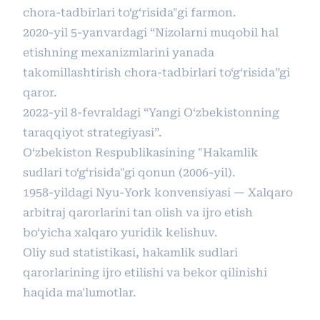
chora-tadbirlari to‘g‘risida"gi farmon.
2020-yil 5-yanvardagi “Nizolarni muqobil hal
etishning mexanizmlarini yanada
takomillashtirish chora-tadbirlari to‘g‘risida”gi
qaror.
2022-yil 8-fevraldagi “Yangi O‘zbekistonning
taraqqiyot strategiyasi”.
O‘zbekiston Respublikasining "Hakamlik
sudlari to‘g‘risida"gi qonun (2006-yil).
1958-yildagi Nyu-York konvensiyasi — Xalqaro
arbitraj qarorlarini tan olish va ijro etish
bo‘yicha xalqaro yuridik kelishuv.
Oliy sud statistikasi, hakamlik sudlari
qarorlarining ijro etilishi va bekor qilinishi
haqida ma'lumotlar.