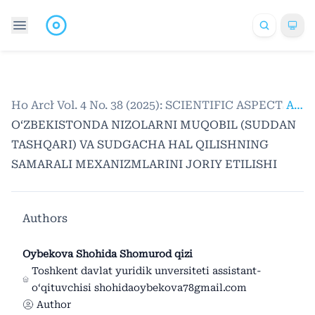
Home
Archives
/
Vol. 4 No. 38 (2025): SCIENTIFIC ASPECTS
/
Articles
O‘ZBEKISTONDA NIZOLARNI MUQOBIL (SUDDAN
TASHQARI) VA SUDGACHA HAL QILISHNING
SAMARALI MEXANIZMLARINI JORIY ETILISHI
Authors
Oybekova Shohida Shomurod qizi
Toshkent davlat yuridik unversiteti assistant-
o‘qituvchisi shohidaoybekova78gmail.com
Author