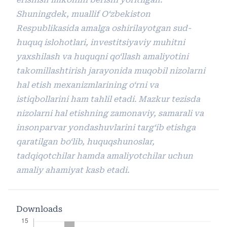
Shuningdek
,
muallif
O
‘
zbekiston
Respublikasida
amalga
oshirilayotgan
sud
-
huquq
islohotlari
,
investitsiyaviy
muhitni
yaxshilash
va
huquqni
qo
‘
llash
amaliyotini
takomillashtirish
jarayonida
muqobil
nizolarni
hal
etish
mexanizmlarining
o
‘
rni
va
istiqbollarini
ham
tahlil
etadi
.
Mazkur
tezisda
nizolarni
hal
etishning
zamonaviy
,
samarali
va
insonparvar
yondashuvlarini
targ
‘
ib
etishga
qaratilgan
bo
‘
lib
,
huquqshunoslar
,
tadqiqotchilar
hamda
amaliyotchilar
uchun
amaliy
ahamiyat
kasb
etadi
.
Downloads