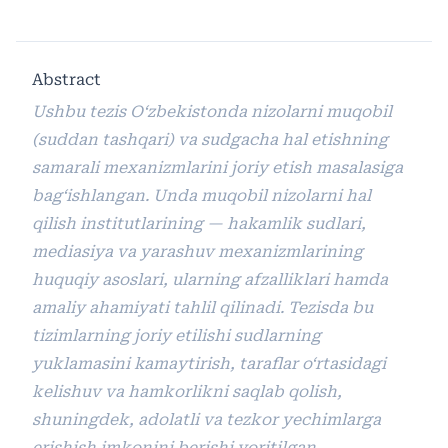
Abstract
Ushbu
tezis
O
‘
zbekistonda
nizolarni
muqobil
(
suddan
tashqari
)
va
sudgacha
hal
etishning
samarali
mexanizmlarini
joriy
etish
masalasiga
bag
‘
ishlangan
.
Unda
muqobil
nizolarni
hal
qilish
institutlarining
—
hakamlik
sudlari
,
mediasiya
va
yarashuv
mexanizmlarining
huquqiy
asoslari
,
ularning
afzalliklari
hamda
amaliy
ahamiyati
tahlil
qilinadi
.
Tezisda
bu
tizimlarning
joriy
etilishi
sudlarning
yuklamasini
kamaytirish
,
taraflar
o
‘
rtasidagi
kelishuv
va
hamkorlikni
saqlab
qolish
,
shuningdek
,
adolatli
va
tezkor
yechimlarga
erishish
imkonini
berishi
yoritilgan
.