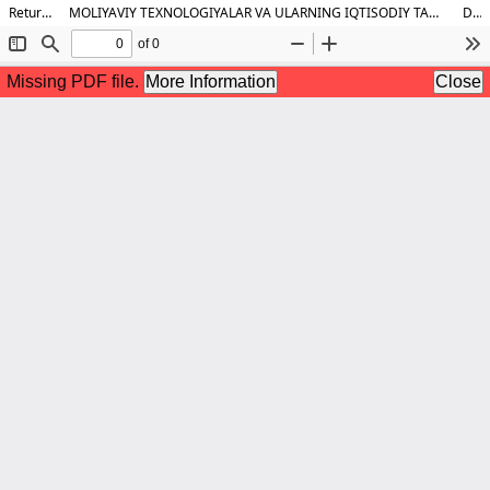
Return to Article Details
MOLIYAVIY TEXNOLOGIYALAR VA ULARNING IQTISODIY TARAQQIYOTDAGI ROLIDA AKTSIYADORLIK JAMIYATLARINING DIVIDEND SIYOSATINI SAMARALI TASHKIL ETISH VA TAKOMILLASHTIRISH MASALALARI
Download