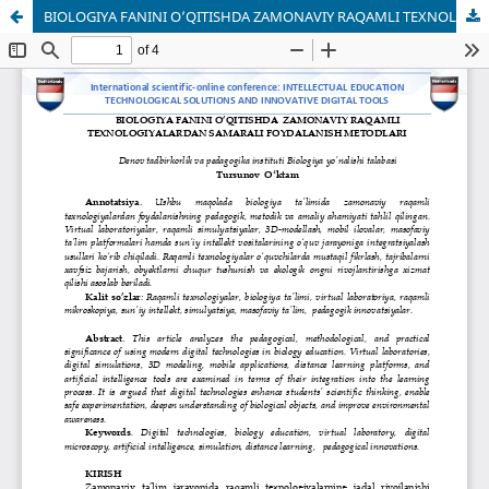
BIOLOGIYA FANINI O’QITISHDA ZAMONAVIY RAQAMLI TEXNOLOGIYALARDAN SAMARALI FOYDALANISH METODLARI