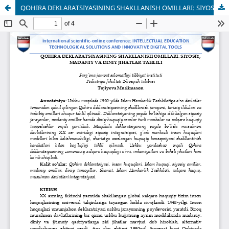
QOHIRA DEKLARATSIYASINING SHAKLLANISH OMILLARI: SIYOSIY, MADANIY VA DINIY JIHATLAR TAHLILI