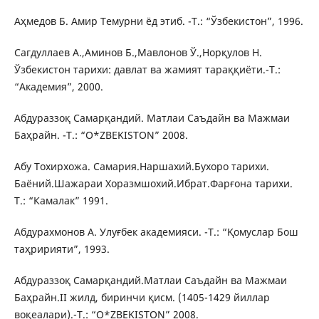
Аҳмедов Б. Амир Темурни ёд этиб. -Т.: “Ўзбекистон”, 1996.
Сагдуллаев А.,Аминов Б.,Мавлонов Ў.,Норқулов Н.
Ўзбекистон тарихи: давлат ва жамият тараққиёти.-Т.:
“Академия”, 2000.
Абдураззоқ Самарқандий. Матлаи Саъдайн ва Мажмаи
Баҳрайн. -Т.: “O*ZBEKISTON” 2008.
Абу Тохирхожа. Самария.Наршахий.Бухоро тарихи.
Баёний.Шажараи Хоразмшохий.Ибрат.Фарғона тарихи.
Т.: “Камалак” 1991.
Абдурахмонов А. Улуғбек академияси. -Т.: “Қомуслар Бош
таҳририяти”, 1993.
Абдураззоқ Самарқандий.Матлаи Саъдайн ва Мажмаи
Баҳрайн.II жилд, биринчи қисм. (1405-1429 йиллар
воқеалари).-Т.: “O*ZBEKISTON” 2008.