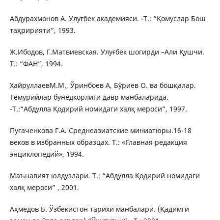
Абдурахмонов А. Улуғбек академияси. -Т.: “Қомуслар Бош
таҳририяти”, 1993.
Ж.Ибодов, Г.Матвиевская. Улуғбек шогирди –Али Қушчи.
Т.: “ФАН”, 1994.
ХайруллаевМ.М., Ўринбоев А, Бўриев О. ва бошқалар.
Темурийлар бунёдкорлиги давр манбаларида.
-Т.:“Абдулла Қодирий номидаги халқ мероси”, 1997.
Пугаченкова Г.А. Среднеазиатские миниатюры.16-18
веков в избранных образцах. Т.: «Главная редакция
энциклопедий», 1994.
Маънавият юлдузлари. Т.: “Абдулла Қодирий номидаги
халқ мероси” , 2001.
Аҳмедов Б. Ўзбекистон тарихи манбалари. (Қадимги