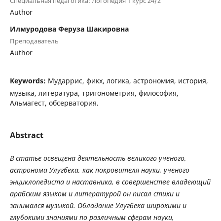
Специальная педагогика: Логопедия 1 курс 24/2
Author
Илмуродова Феруза Шакировна
Преподаватель
Author
Keywords:
Мударрис, фикх, логика, астрономия, история,
музыка, литература, тригонометрия, философия,
Альмагест, обсерватория.
Abstract
В
статье
освещена
деятельность
великого
ученого
,
астронома
Улугбека
,
как
покровителя
науки
,
ученого
энциклопедиста
и
наставника
,
в
совершенстве
владеющий
арабским
языком
и
литературой
он
писал
стихи
и
занимался
музыкой
.
Обладание
Улугбека
широкими
и
глубокими
знаниями
по
различным
сферам
науки
,