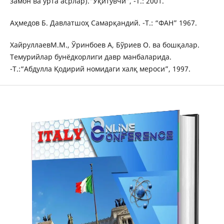
замон ва ўрта асрлар).“Ўқитувчи”, -Т.: 2001.
Аҳмедов Б. Давлатшоҳ Самарқандий. -Т.: “ФАН” 1967.
ХайруллаевМ.М., Ўринбоев А, Бўриев О. ва бошқалар.
Темурийлар бунёдкорлиги давр манбаларида.
-Т.:“Абдулла Қодирий номидаги халқ мероси”, 1997.