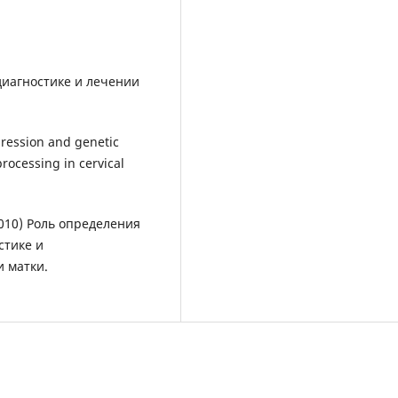
диагностике и лечении
pression and genetic
processing in cervical
(2010) Роль определения
стике и
 матки.