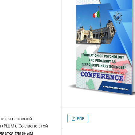
PDF
ается основной
 (РШМ). Согласно этой
вляется главным