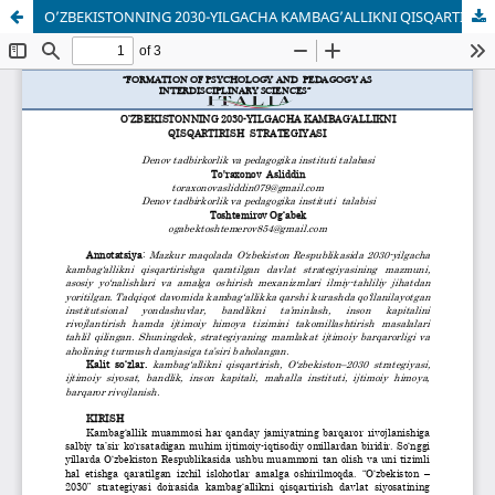
O’ZBEKISTONNING 2030-YILGACHA KAMBAG’ALLIKNI QISQARTIRISH STRATEGIYASI