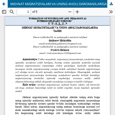
MEHNAT MIGRATSIYALARI VA UNING AHOLI DAROMADLARIGA TASIRI