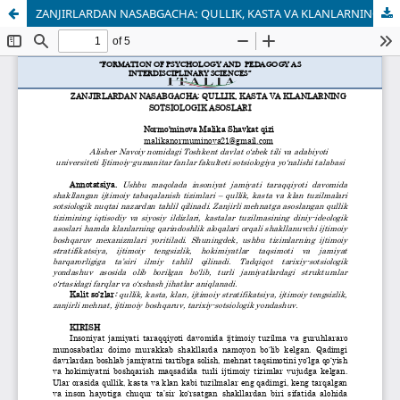
ZANJIRLARDAN NASABGACHA: QULLIK, KASTA VA KLANLARNING SOTSIOLOGIK ASOSLARI