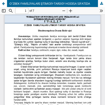
O‘ZBEK FAMILIYALARI IJTIMOIY-TARIXIY HODISA SIFATIDA