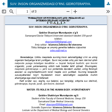
SUV: INSON ORGANIZMIDAGI O’RNI. GIDROTERAPIYA.