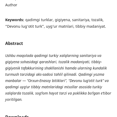
Author
Keywords:
qadimgi turklar, gigiyena, sanitariya, tozalik,
“Devonu lug‘otit turk”, uyg‘ur matnlari, tibbiy madaniyat.
Abstract
Ushbu maqolada qadimgi turkiy xalqlarning sanitariya va
gigiyena sohasidagi qarashlari, tozalik madaniyati, tibbiy-
gigiyenik tafakkurining shakllanishi hamda ularning kundalik
turmush tarzidagi aks-sadosi tahlil qilinadi. Qadimgi yozma
manbalar — “Orxun-Enasoy bitiklari”, “Devonu lug‘otit turk” va
qadimgi uyg‘ur tibbiy matnlaridagi misollar asosida turkiy
xalqlarda tozalik, sog‘lom hayot tarzi va poklikka bo‘lgan e’tibor
yoritilgan.