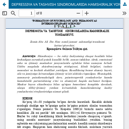
DEPRESSIYA VA TASHVISH SINDROMLARIDA HAMSHIRALIK YONDASHUVI.