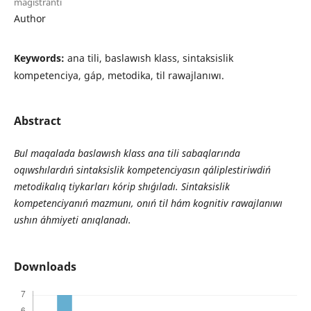
magistrantı
Author
Keywords:
ana tili, baslawısh klass, sintaksislik
kompetenciya, gáp, metodika, til rawajlanıwı.
Abstract
Bul maqalada baslawısh klass ana tili sabaqlarında
oqıwshılardıń sintaksislik kompetenciyasın qáliplestiriwdiń
metodikalıq tiykarları kórip shı
ǵ
ı
lad
ı
. Sintaksislik
kompetenciyan
ıń
mazmun
ı
, on
ıń
til h
á
m kognitiv rawajlan
ı
w
ı
ush
ı
n
á
hmiyeti an
ı
qlanad
ı
.
Downloads