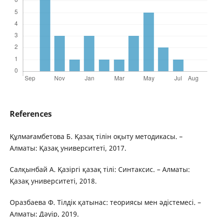
References
Құлмағамбетова Б. Қазақ тілін оқыту методикасы. –
Алматы: Қазақ университеті, 2017.
Салқынбай А. Қазіргі қазақ тілі: Синтаксис. – Алматы:
Қазақ университеті, 2018.
Оразбаева Ф. Тілдік қатынас: теориясы мен әдістемесі. –
Алматы: Дәуір, 2019.