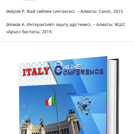
Әміров Р. Жай сөйлем синтаксисі. – Алматы: Санат, 2015.
Әлімов А. Интерактивті оқыту әдістемесі. – Алматы: ЖШС
«Арыс» баспасы, 2019.