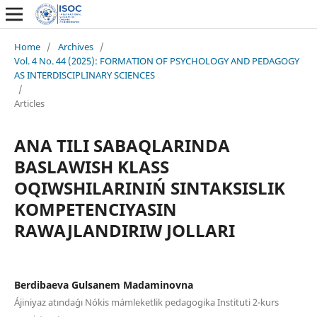
Home
/
Archives
/
Vol. 4 No. 44 (2025): FORMATION OF PSYCHOLOGY AND PEDAGOGY
AS INTERDISCIPLINARY SCIENCES
/
Articles
ANA TILI SABAQLARINDA
BASLAWISH KLASS
OQIWSHILARINIŃ SINTAKSISLIK
KOMPETENCIYASIN
RAWAJLANDIRIW JOLLARI
Berdibaeva Gulsanem Madaminovna
Ájiniyaz atındaǵı Nókis mámleketlik pedagogika Instituti 2-kurs