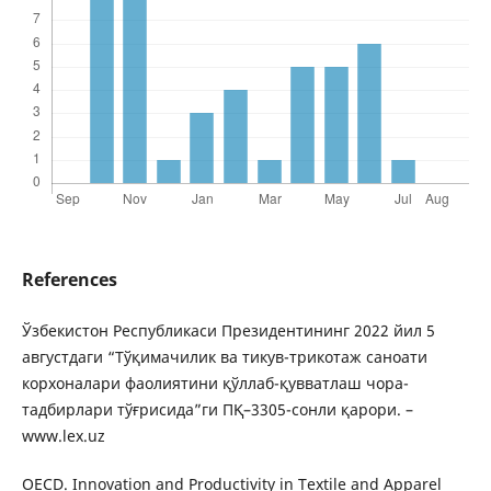
References
Ўзбекистон Республикаси Президентининг 2022 йил 5
августдаги “Тўқимачилик ва тикув-трикотаж саноати
корхоналари фаолиятини қўллаб-қувватлаш чора-
тадбирлари тўғрисида”ги ПҚ–3305-сонли қарори. –
www.lex.uz
OECD. Innovation and Productivity in Textile and Apparel