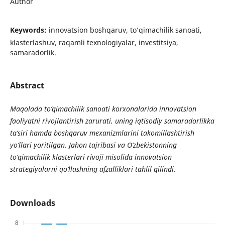
Author
Keywords:
innovatsion boshqaruv, to’qimachilik sanoati,
klasterlashuv, raqamli texnologiyalar, investitsiya,
samaradorlik.
Abstract
Maqolada to’qimachilik sanoati korxonalarida innovatsion
faoliyatni rivojlantirish zarurati, uning iqtisodiy samaradorlikka
ta’siri hamda boshqaruv mexanizmlarini takomillashtirish
yo’llari yoritilgan. Jahon tajribasi va O’zbekistonning
to’qimachilik klasterlari rivoji misolida innovatsion
strategiyalarni qo’llashning afzalliklari tahlil qilindi.
Downloads