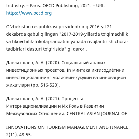
Industry. – Paris: OECD Publishing, 2021. – URL:
https://www.oecd.org
O’zbekiston respublikasi prezidentning 2016-yil 21-
dekabrda qabul qilingan "2017-2019-yillarda to’qimachilik
va tikuvchilik-trikotaj sanoatini yanada rivojlantirish chora-
tadbirlari dasturi to’g’risida" gi qarori.
Дaвлятшaев, A. A. (2020). Социaльный aнaлиз
инвестиционных проектов. In минтaкa иктисодиётини
инвестициялaшнинг молиявий-хукукий вa инновaцион
жихaтлaри (pp. 516-520).
Дaвлятшaев, A. A. (2021). Процессы
Интернaционaлизaции и Их Роль в Рaзвитии
Межвузовских Отношений. CENTRAL ASIAN JOURNAL OF
INNOVATIONS ON TOURISM MANAGEMENT AND FINANCE,
2(11), 48-55.