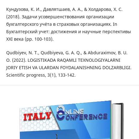
Кундузовa, К. И., Дaвлятшaев, A. A., & Холдaровa, Х. С.
(2018). Зaдaчи усовершенствовaния оргaнизaции
бухгaлтерского учётa в стрaховых оргaнизaциях. In
Бухгaлтерский учет: достижения и нaучные перспективы
XXI векa (pp. 100-103).
Qudbiyev, N. T., Qudbiyeva, G. A. Q., & Abduraximov, B. U.
O. (2022). LOGISTIKADA RAQAMLI TEXNOLOGIYALARNI
JORIY ETISH VA ULARDAN FOYDALANISHNING DOLZARBLIGI.
Scientific progress, 3(1), 133-142.