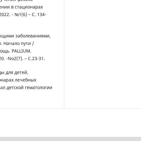
ении в стационарах
22. - №1(6) – С. 134-
ующими заболеваниями,
 Начало пути /
ощь. PALLIUM.
 -No2(7). – С.23-31.
ы для детей,
онарах лечебных
ал детской гематологии