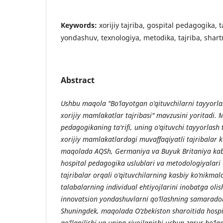
Keywords:
xorijiy tajriba, gospital pedagogika, t
yondashuv, texnologiya, metodika, tajriba, shar
Abstract
Ushbu maqola "Bo‘layotgan o‘qituvchilarni tayyorl
xorijiy mamlakatlar tajribasi" mavzusini yoritadi.
pedagogikaning ta'rifi, uning o‘qituvchi tayyorlash
xorijiy mamlakatlardagi muvaffaqiyatli tajribalar ko
maqolada AQSh, Germaniya va Buyuk Britaniya ka
hospital pedagogika uslublari va metodologiyalari t
tajribalar orqali o‘qituvchilarning kasbiy ko‘nikmala
talabalarning individual ehtiyojlarini inobatga olis
innovatsion yondashuvlarni qo‘llashning samaradorli
Shuningdek, maqolada O‘zbekiston sharoitida hosp
qo‘llanilishi va uning rivojlanishi uchun zarur bo‘l