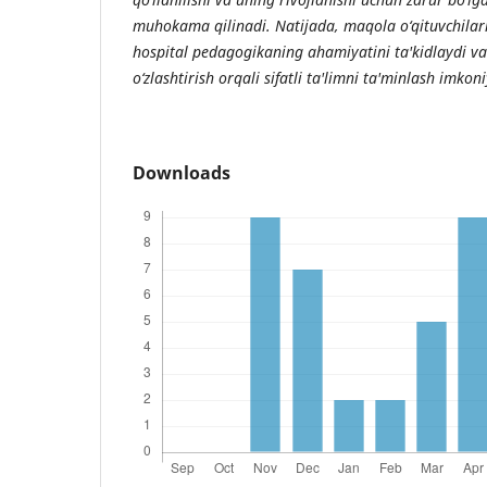
muhokama qilinadi. Natijada, maqola o‘qituvchilar
hospital pedagogikaning ahamiyatini ta'kidlaydi va 
o‘zlashtirish orqali sifatli ta'limni ta'minlash imkoni
Downloads