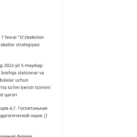
 7 fevral “O’zbekiston
akatlar strategiyasi
g 2022-yil 5-maydagi
 boshqa statsionar va
bolalar uchun
a ta’lim berish tizimini
li qarori
нцев А.Г. Госпитальная
дагогической науке //
бучения физике