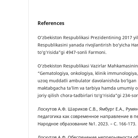
References
O’zbekiston Respublikasi Prezidentining 2017 yil
Respublikasini yanada rivojlantirish bo’yicha Har
to’g’risida”gi 4947-sonli Farmoni.
O‘zbekiston Respublikasi Vazirlar Mahkamasinin
“Gematologiya, onkologiya, klinik immunologiya,
uzoq muddatli ambulator davolanishda bo‘lgan 
maktabgacha ta’lim va tarbiya hamda umumiy o‘rt
joriy qilish chora-tadbirlari to‘g‘risida”gi 234-son
Лоскутов А.Ф. Шариков С.В., Ямбург Е.А., Румя
педагогика как современное направление в пе
Народное образование №1. 2023. – С. 166-173.
Лоскутов А.Ф. Обеспечение непрерывности о