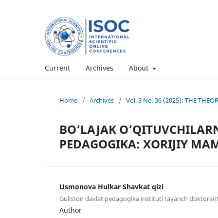
Current
Archives
About
Home
/
Archives
/
Vol. 3 No. 36 (2025): THE TH
BO‘LAJAK O‘QITUVCHILAR
PEDAGOGIKA: XORIJIY MA
Usmonova Hulkar Shavkat qizi
Guliston davlat pedagogika instituti tayanch doktorant
Author