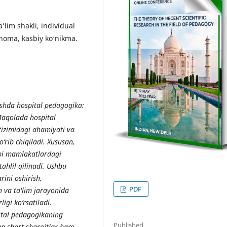
a’lim shakli, individual
tnoma, kasbiy ko‘nikma.
ashda hospital pedagogika:
 Maqolada hospital
 tizimidagi ahamiyati va
‘rib chiqiladi. Xususan,
bi mamlakatlardagi
ahlil qilinadi. Ushbu
rini oshirish,
PDF
h va ta'lim jarayonida
gi ko‘rsatiladi.
ital pedagogikaning
Published
gan shart-sharoitlar ham