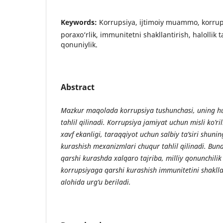
Keywords:
Korrupsiya, ijtimoiy muammo, korrup
poraxo‘rlik, immunitetni shakllantirish, halollik t
qonuniylik.
Abstract
Mazkur maqolada korrupsiya tushunchasi, uning huq
tahlil qilinadi. Korrupsiya jamiyat uchun misli ko’
xavf ekanligi, taraqqiyot uchun salbiy ta’siri shuni
kurashish mexanizmlari chuqur tahlil qilinadi. Bun
qarshi kurashda xalqaro tajriba, milliy qonunchili
korrupsiyaga qarshi kurashish immunitetini shakll
alohida urg‘u beriladi.