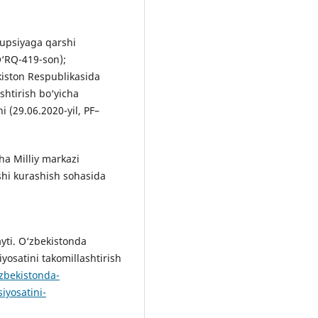
rupsiyaga qarshi
O‘RQ-419-son);
kiston Respublikasida
shtirish bo‘yicha
i (29.06.2020-yil, PF–
ha Milliy markazi
hi kurashish sohasida
ti. O‘zbekistonda
yosatini takomillashtirish
zbekistonda-
iyosatini-