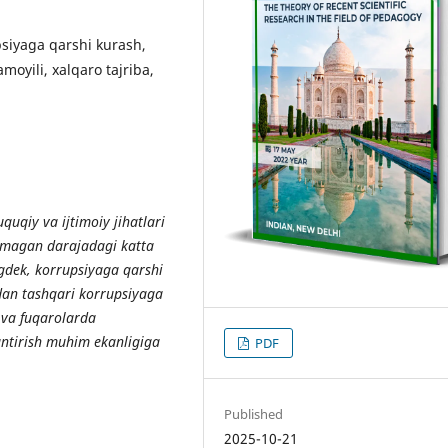
siyaga qarshi kurash,
amoyili, xalqaro tajriba,
uqiy va ijtimoiy jihatlari
rilmagan darajadagi katta
ngdek, korrupsiyaga qarshi
dan tashqari korrupsiyaga
k va fuqarolarda
antirish muhim ekanligiga
PDF
Published
2025-10-21