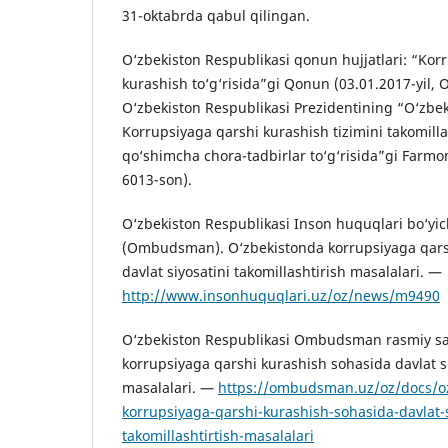
31-oktabrda qabul qilingan.
O‘zbekiston Respublikasi qonun hujjatlari: “Kor
kurashish to‘g‘risida”gi Qonun (03.01.2017-yil, 
O‘zbekiston Respublikasi Prezidentining “O‘zbe
Korrupsiyaga qarshi kurashish tizimini takomilla
qo‘shimcha chora-tadbirlar to‘g‘risida”gi Farmon
6013-son).
O‘zbekiston Respublikasi Inson huquqlari bo‘yic
(Ombudsman). O‘zbekistonda korrupsiyaga qars
davlat siyosatini takomillashtirish masalalari. —
http://www.insonhuquqlari.uz/oz/news/m9490
O‘zbekiston Respublikasi Ombudsman rasmiy say
korrupsiyaga qarshi kurashish sohasida davlat si
masalalari. —
https://ombudsman.uz/oz/docs/o
korrupsiyaga-qarshi-kurashish-sohasida-davlat-s
takomillashtirtish-masalalari