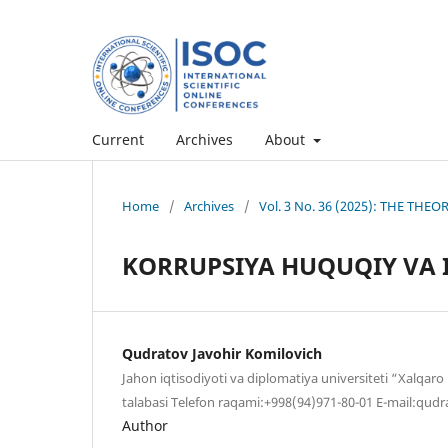
Current
Archives
About
Home
/
Archives
/
Vol. 3 No. 36 (2025): THE TH
KORRUPSIYA HUQUQIY VA
Qudratov Javohir Komilovich
Jahon iqtisodiyoti va diplomatiya universiteti “Xalqaro
talabasi Telefon raqami:+998(94)971-80-01 E-mail:qu
Author