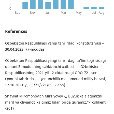
References
Oʻzbekiston Respublikasi yangi tahrirdagi konstitutsiyasi –
30.04.2023. 77-moddasi.
Oʻzbekiston Respublikasi yangi tahrirdagi taʼlim toʻgʻrisidagi
qonuni.3-moddaning sakkizinchi xatboshisi Oʻzbekiston
Respublikasining 2021-yil 12-oktabrdagi OʻRQ-721-sonli
Qonuni tahririda — Qonunchilik ma’lumotlari milliy bazasi,
12.10.2021-y., 03/21/721/0952-son)
Shavkat Miromonovich Mirziyoyev -,, Buyuk kelajagimizni
mard va oliyjanob xalqimiz bilan birga quramiz.”-Toshkent
-2017.