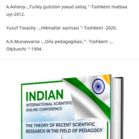
A.Avloniy-,,Turkiy guliston yoxud axloq.”-Toshkent matbaa
uyi-2012.
Yusuf Tovasliy -,,Hikmatlar xazinasi “-Toshkent -2020.
A.K.Munavvarov -,,Oila pedagogikasi.”- Toshkent -,,
Oʻqituvchi “-1994.