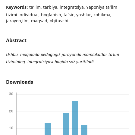
Keywords:
ta’lim, tarbiya, integratsiya, Yaponiya ta’lim
tizimi individual, bogʻlanish, taʼsir, yoshlar, koʻnikma,
jarayon,ilm, maqsad, oʻqituvchi.
Abstract
Ushbu maqolada pedagogik jarayonda mamlakatlar ta’lim
tizimining integratsiyasi haqida so
z yuritiladi.
Downloads