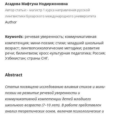
Асадова Мафтуна Нодиржоновна
Автор статьи:– магистр 1 курса направления русской
лингвистики Бухарского международного университета
Author
Keywords:
речевая уверенность; коммуникативная
компетенция; мини-поэзия; стихи; младший школьный
возраст; лингвопсихологические методики; развитие
речи; билингвизм; кросс-культурная педагогика; Россия;
Узбекистан; страны СНГ.
Abstract
Статья
посвящена
исследованию
влияния
стихов
и
мини
-
поэзии
на
развитие
речевой
уверенности
и
коммуникативной
компетенции
детей
младшего
школьного
возраста
(7
–
10
лет
).
В
работе
представлен
анализ
теоретических
основ
,
включая
психологические
и