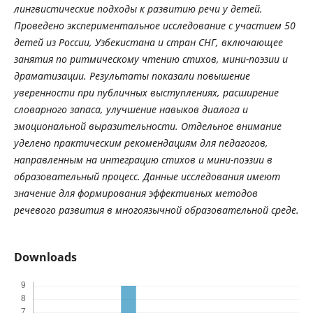
лингвистические
подходы
к
развитию
речи
у
детей
.
Проведено
экспериментальное
исследование
с
участием
50
детей
из
России
,
Узбекистана
и
стран
СНГ
,
включающее
занятия
по
ритмическому
чтению
стихов
,
мини
-
поэзии
и
драматизации
.
Результаты
показали
повышение
уверенности
при
публичных
выступлениях
,
расширение
словарного
запаса
,
улучшение
навыков
диалога
и
эмоциональной
выразительности
.
Отдельное
внимание
уделено
практическим
рекомендациям
для
педагогов
,
направленным
на
интеграцию
стихов
и
мини
-
поэзии
в
образовательный
процесс
.
Данные
исследования
имеют
значение
для
формирования
эффективных
методов
речевого
развития
в
многоязычной
образовательной
среде
.
Downloads